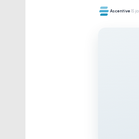
Ascentive
·
15 j