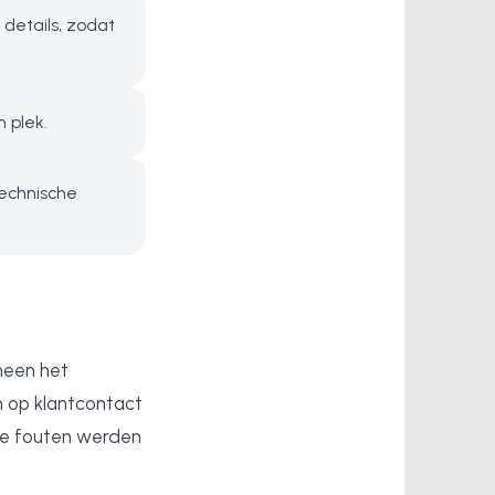
details, zodat
 plek.
technische
heen het
n op klantcontact
jke fouten werden