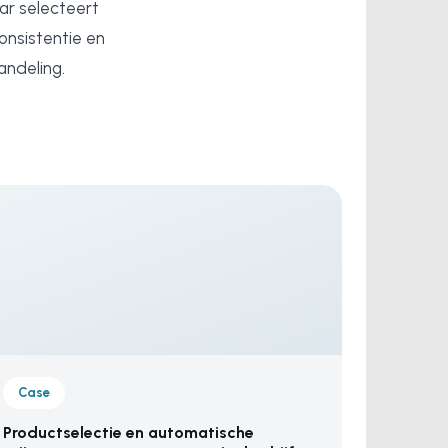
ar selecteert
onsistentie en
andeling.
Case
Productselectie en automatische