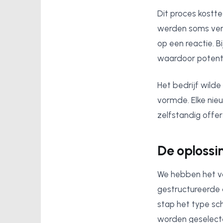
Dit proces kostte 
werden soms ver
op een reactie. 
waardoor potenti
Het bedrijf wild
vormde. Elke ni
zelfstandig offe
De oplossi
We hebben het vo
gestructureerde d
stap het type sch
worden geselecte