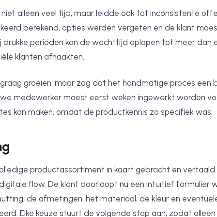
niet alleen veel tijd, maar leidde ook tot inconsistente offe
keerd berekend, opties werden vergeten en de klant moes
Bij drukke perioden kon de wachttijd oplopen tot meer dan
ële klanten afhaakten.
e graag groeien, maar zag dat het handmatige proces een 
euwe medewerker moest eerst weken ingewerkt worden voo
rtes kon maken, omdat de productkennis zo specifiek was.
ng
lledige productassortiment in kaart gebracht en vertaald
igitale flow. De klant doorloopt nu een intuïtief formulier 
utting, de afmetingen, het materiaal, de kleur en eventuel
erd. Elke keuze stuurt de volgende stap aan, zodat alleen