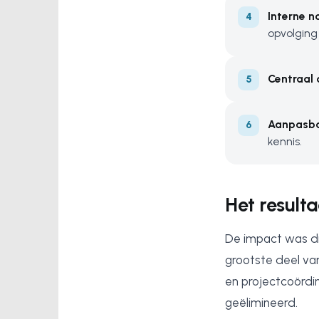
Interne no
opvolging 
Centraal
Aanpasbar
kennis.
Het resulta
De impact was d
grootste deel va
en projectcoördi
geëlimineerd.