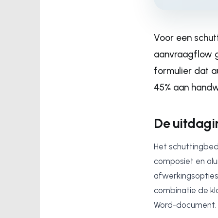
Voor een schut
aanvraagflow ge
formulier dat 
45% aan handwer
De uitdagi
Het schuttingbedr
composiet en alum
afwerkingsopties
combinatie de kla
Word-document.