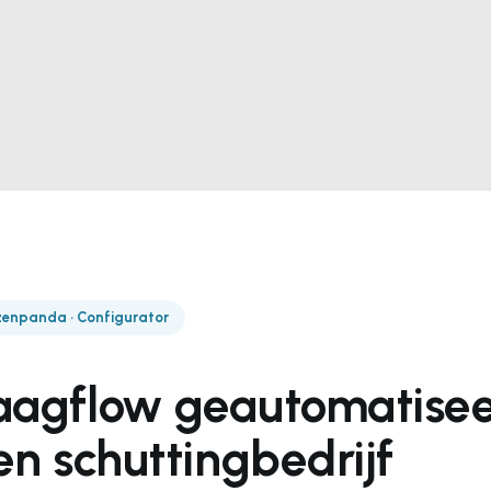
enpanda · Configurator
aagflow geautomatise
en schuttingbedrijf