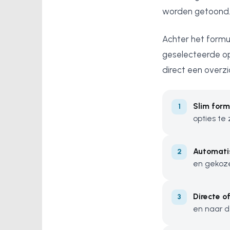
worden getoond
Achter het formul
geselecteerde op
direct een overzi
Slim formu
opties te z
Automati
en gekoze
Directe o
en naar d