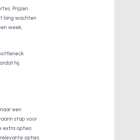
rtes. Prijzen
t lang wachten
 een week,
bottleneck
rdat hij
 naar een
waarin stap voor
e extra opties
 relevante opties