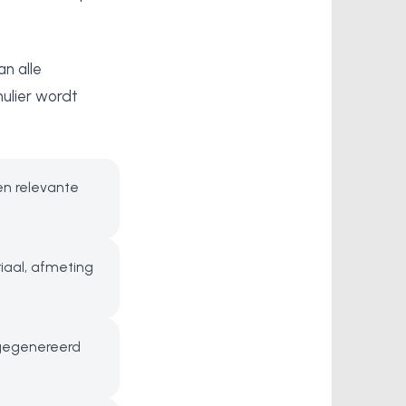
an alle
ulier wordt
en relevante
iaal, afmeting
 gegenereerd