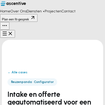
ascentive
Home
Over Ons
Diensten
Projecten
Contact
▼
Plan een fit-gesprek
← Alle cases
Reuzenpanda · Configurator
Intake en offerte
geautomatiseerd voor een