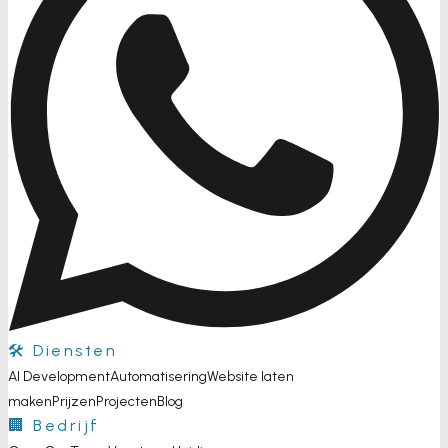
🛠️ Diensten
AI Development
Automatisering
Website laten
maken
Prijzen
Projecten
Blog
🏢 Bedrijf