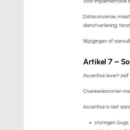
Voor implementatie k
Dataconversie, maatw
dienstverlening, ten
Wijzigingen of aanvu
Artikel 7 – 
Ascentive levert zelf
Overeenkomsten met
Ascentive is niet aans
storingen, bugs