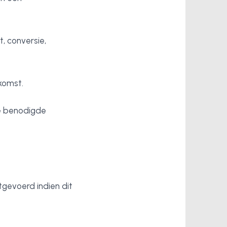
, conversie,
komst.
le benodigde
tgevoerd indien dit