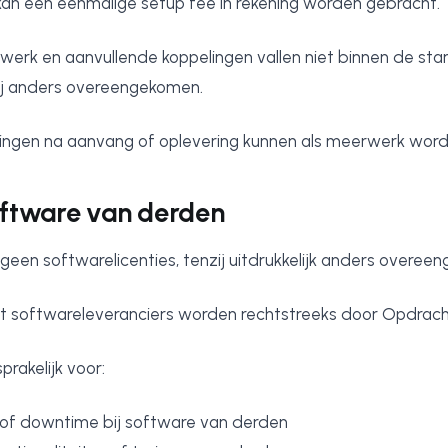
an een eenmalige setup fee in rekening worden gebracht.
erk en aanvullende koppelingen vallen niet binnen de st
zij anders overeengekomen.
llingen na aanvang of oplevering kunnen als meerwerk wor
Software van derden
 geen softwarelicenties, tenzij uitdrukkelijk anders overee
 softwareleveranciers worden rechtstreeks door Opdrac
prakelijk voor:
 of downtime bij software van derden