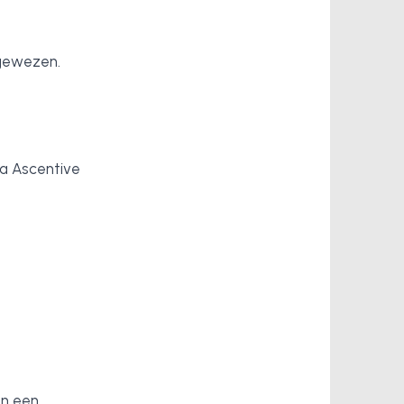
gewezen.
ra Ascentive
an een