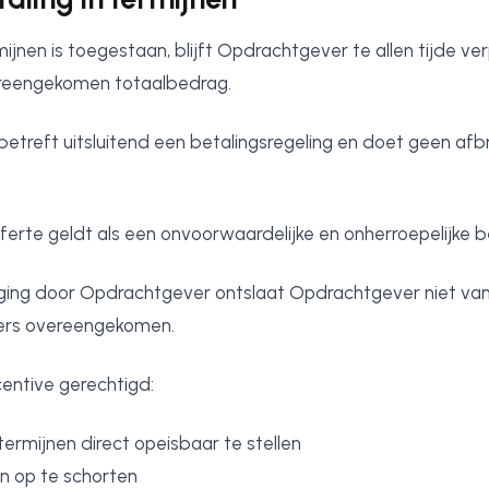
mijnen is toegestaan, blijft Opdrachtgever te allen tijde ver
ereengekomen totaalbedrag.
 betreft uitsluitend een betalingsregeling en doet geen af
erte geldt als een onvoorwaardelijke en onherroepelijke be
ging door Opdrachtgever ontslaat Opdrachtgever niet van 
nders overeengekomen.
centive gerechtigd:
termijnen direct opeisbaar te stellen
 op te schorten