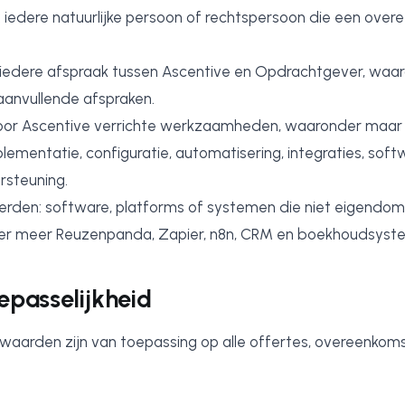
iedere natuurlijke persoon of rechtspersoon die een ove
iedere afspraak tussen Ascentive en Opdrachtgever, waar
aanvullende afspraken.
door Ascentive verrichte werkzaamheden, waaronder maar 
lementatie, configuratie, automatisering, integraties, softw
rsteuning.
rden: software, platforms of systemen die niet eigendom 
r meer Reuzenpanda, Zapier, n8n, CRM en boekhoudsyst
oepasselijkheid
aarden zijn van toepassing op alle offertes, overeenkom