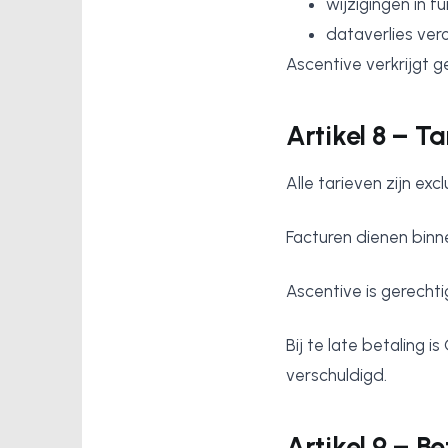
wijzigingen in f
dataverlies ve
Ascentive verkrijgt
Artikel 8 – T
Alle tarieven zijn exc
Facturen dienen bin
Ascentive is gerechti
Bij te late betaling 
verschuldigd.
Artikel 9 – Be