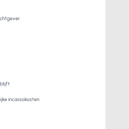
chtgever.
ijft.
ijke incassokosten