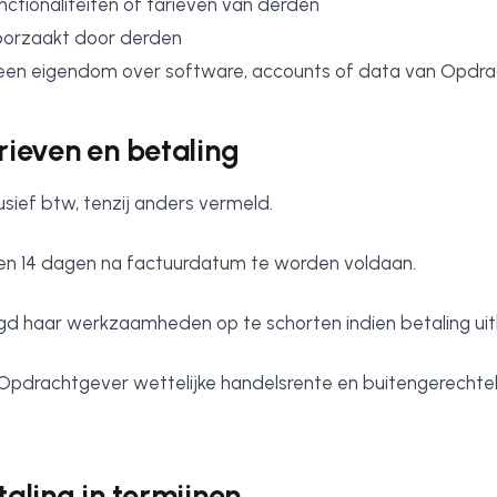
unctionaliteiten of tarieven van derden
roorzaakt door derden
 geen eigendom over software, accounts of data van Opdra
arieven en betaling
lusief btw, tenzij anders vermeld.
nen 14 dagen na factuurdatum te worden voldaan.
gd haar werkzaamheden op te schorten indien betaling uitbl
is Opdrachtgever wettelijke handelsrente en buitengerechtel
taling in termijnen