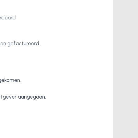
andaard
den gefactureerd.
ngekomen.
htgever aangegaan.