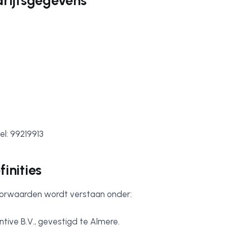
edrijfsgegevens
l: 99219913
finities
orwaarden wordt verstaan onder:
tive B.V., gevestigd te Almere.