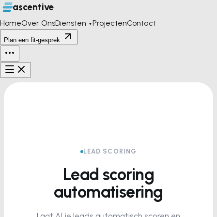
ascentive
Home
Over Ons
Diensten
Projecten
Contact
▼
Plan een fit-gesprek
LEAD SCORING
Lead scoring
automatisering
Laat AI je leads automatisch scoren en