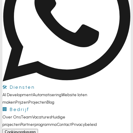
🛠️ Diensten
AI Development
Automatisering
Website laten
maken
Prijzen
Projecten
Blog
🏢 Bedrijf
Over Ons
Team
Vacatures
Huidige
projecten
Partnerprogramma
Contact
Privacybeleid
Cookievoorkeuren