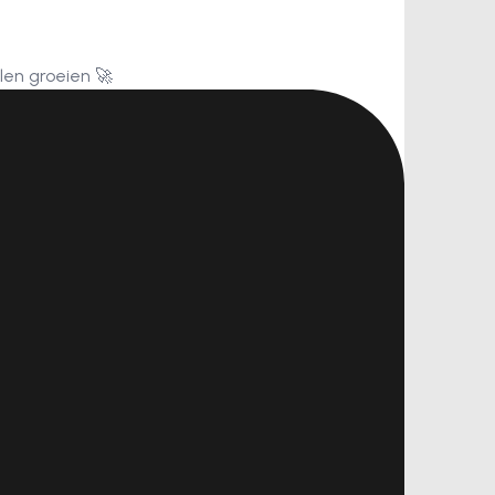
len groeien 🚀