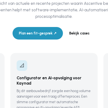
icht van actuele en recente projecten waarin Ascentive be
nten helpt met software-implementatie, AI-automatiser
procesoptimalisatie.
Plan een fit-gesprek ↗
Bekijk cases
📐
Configurator en AI-opvolging voor
Kaynad
Bij dit aanbouwbedrijf zorgde een hoog volume
aanvragen voor een traag offerteproces. Een
slimme configurator met automatische
prijsopgave en AI-opvolging leverde 65%