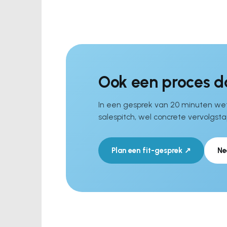
Ook een proces da
In een gesprek van 20 minuten wet
salespitch, wel concrete vervolgst
Plan een fit-gesprek ↗
Ne