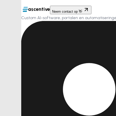
ascentive
Neem contact op 👋
Custom AI-software, portalen en automatiseringen