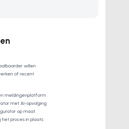
 en
aalbaarder willen
werken of recent
 een meldingenplatform
ator met AI-opvolging
gurator op maat.
het proces in plaats