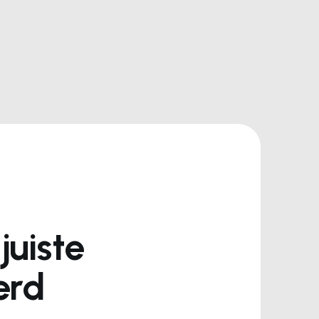
juiste
erd