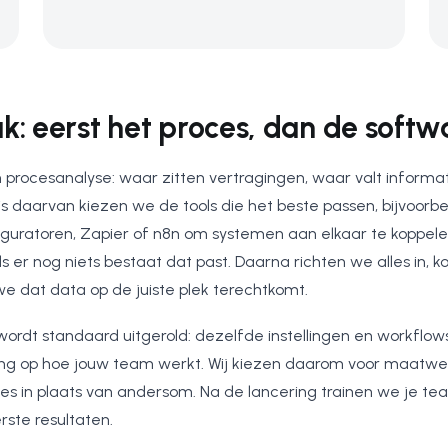
: eerst het proces, dan de softw
procesanalyse: waar zitten vertragingen, waar valt inform
is daarvan kiezen we de tools die het beste passen, bijvoo
iguratoren, Zapier of n8n om systemen aan elkaar te koppele
 er nog niets bestaat dat past. Daarna richten we alles in, 
 dat data op de juiste plek terechtkomt.
rdt standaard uitgerold: dezelfde instellingen en workflows 
ing op hoe jouw team werkt. Wij kiezen daarom voor maatwerk
ces in plaats van andersom. Na de lancering trainen we je te
rste resultaten.