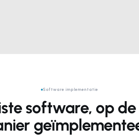
Software implementatie
iste software, op de 
nier geïmplemente