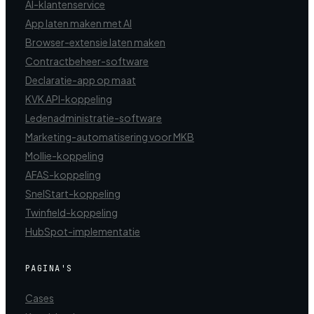
AI-klantenservice
App laten maken met AI
Browser-extensie laten maken
Contractbeheer-software
Declaratie-app op maat
KVK API-koppeling
Ledenadministratie-software
Marketing-automatisering voor MKB
Mollie-koppeling
AFAS-koppeling
SnelStart-koppeling
Twinfield-koppeling
HubSpot-implementatie
PAGINA'S
Cases