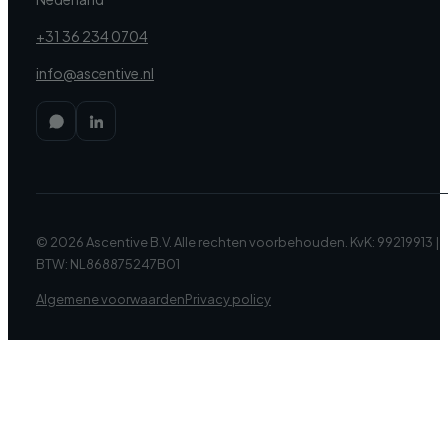
+31 36 234 0704
info@ascentive.nl
© 2026 Ascentive B.V. Alle rechten voorbehouden. KvK: 99219913 |
BTW: NL868875247B01
Algemene voorwaarden
Privacy policy