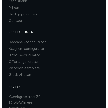
Kennisbank
Prijzen
Huidige projecten
Contact
GRATIS TOOLS
Dakkapel-configurator
Kozijnen-configurator
Uitbouw-calculator
Offerte-generator
Werkbon-template
Gratis AI-scan
CONTACT
Kweekgrasstraat 30
1313 BX Almere
Nederland