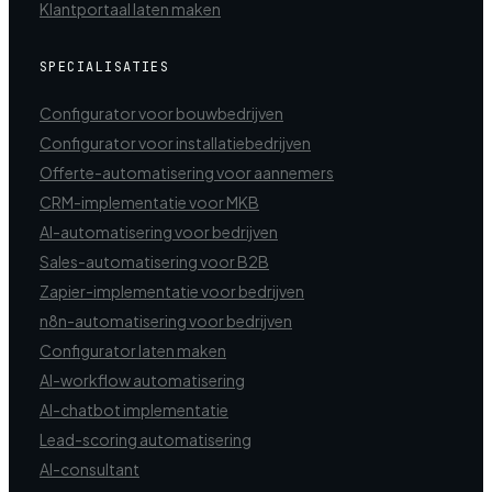
Klantportaal laten maken
SPECIALISATIES
Configurator voor bouwbedrijven
Configurator voor installatiebedrijven
Offerte-automatisering voor aannemers
CRM-implementatie voor MKB
AI-automatisering voor bedrijven
Sales-automatisering voor B2B
Zapier-implementatie voor bedrijven
n8n-automatisering voor bedrijven
Configurator laten maken
AI-workflow automatisering
AI-chatbot implementatie
Lead-scoring automatisering
AI-consultant