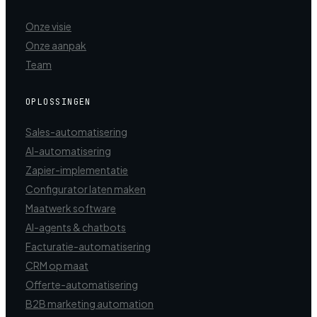
Onze visie
Onze aanpak
Team
OPLOSSINGEN
Sales-automatisering
AI-automatisering
Zapier-implementatie
Configurator laten maken
Maatwerk software
AI-agents & chatbots
Facturatie-automatisering
CRM op maat
Offerte-automatisering
B2B marketing automation