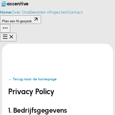
ascentive
Home
Over Ons
Diensten
Projecten
Contact
▼
Plan een fit-gesprek
← Terug naar de homepage
Privacy Policy
1. Bedrijfsgegevens