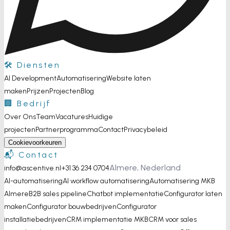
🛠️ Diensten
AI Development
Automatisering
Website laten
maken
Prijzen
Projecten
Blog
🏢 Bedrijf
Over Ons
Team
Vacatures
Huidige
projecten
Partnerprogramma
Contact
Privacybeleid
Cookievoorkeuren
📬 Contact
Almere, Nederland
info@ascentive.nl
+31 36 234 0704
AI-automatisering
AI workflow automatisering
Automatisering MKB
Almere
B2B sales pipeline
Chatbot implementatie
Configurator laten
maken
Configurator bouwbedrijven
Configurator
installatiebedrijven
CRM implementatie MKB
CRM voor sales