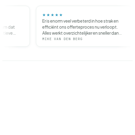
★★★★★
★
Er is enorm veel verbeterd in hoe strak en
Onz
efficiënt ons offerteproces nu verloopt.
dan
Alles werkt overzichtelijker en sneller dan
im
voorheen.
MIKE VAN DEN BERG
RE