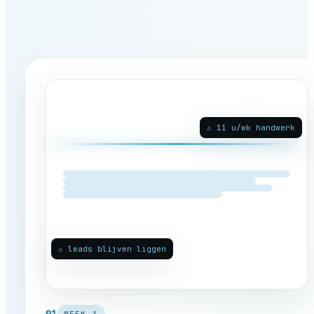
⚠ 11 u/wk handwerk
⚠ leads blijven liggen
01
WEEK 1