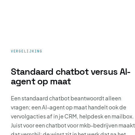
info@ascentive.nl, met een korte omschrijving van
★★★★★
je proces of knelpunt.
We werken met de software en ingebouwde
configurator en zijn daar ontzettend tevreden over. De
implementatie zorgt voor veel meer overzicht en
snelheid.
VERGELIJKING
Sven de Boer
Standaard chatbot versus AI-
agent op maat
★★★★★
Supergoed en innovatief bedrijf. Een betrouwbare en
Een standaard chatbot beantwoordt alleen
flexibele partner die snel schakelt en meedenkt in
oplossingen.
vragen; een AI-agent op maat handelt ook de
vervolgacties af in je CRM, helpdesk en mailbox.
Dennis van Dongen
Juist voor een chatbot voor mkb-bedrijven maakt
dat verschil: de winst zit in het werk dat na het