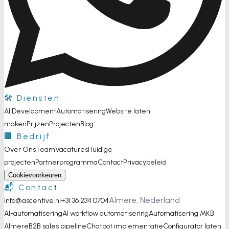
🛠️ Diensten
AI Development
Automatisering
Website laten
maken
Prijzen
Projecten
Blog
🏢 Bedrijf
Over Ons
Team
Vacatures
Huidige
projecten
Partnerprogramma
Contact
Privacybeleid
Cookievoorkeuren
📬 Contact
Almere, Nederland
info@ascentive.nl
+31 36 234 0704
AI-automatisering
AI workflow automatisering
Automatisering MKB
Almere
B2B sales pipeline
Chatbot implementatie
Configurator laten