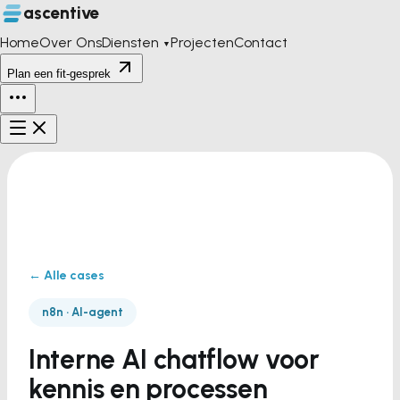
ascentive
Home
Over Ons
Diensten
Projecten
Contact
▼
Plan een fit-gesprek
← Alle cases
n8n · AI-agent
Interne AI chatflow voor
kennis en processen