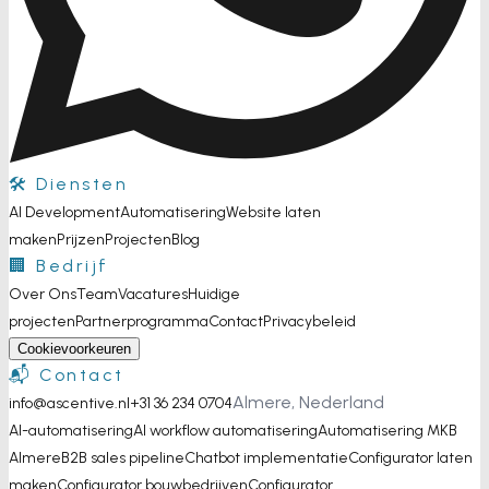
🛠️ Diensten
AI Development
Automatisering
Website laten
maken
Prijzen
Projecten
Blog
🏢 Bedrijf
Over Ons
Team
Vacatures
Huidige
projecten
Partnerprogramma
Contact
Privacybeleid
Cookievoorkeuren
📬 Contact
Almere, Nederland
info@ascentive.nl
+31 36 234 0704
AI-automatisering
AI workflow automatisering
Automatisering MKB
Almere
B2B sales pipeline
Chatbot implementatie
Configurator laten
maken
Configurator bouwbedrijven
Configurator