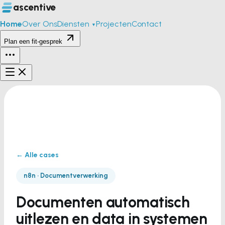
ascentive
Home
Over Ons
Diensten
Projecten
Contact
▼
Plan een fit-gesprek
← Alle cases
n8n · Documentverwerking
Documenten automatisch
uitlezen en data in systemen