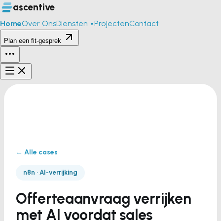
ascentive
Home
Over Ons
Diensten
Projecten
Contact
▼
Plan een fit-gesprek
← Alle cases
n8n · AI-verrijking
Offerteaanvraag verrijken
met AI voordat sales