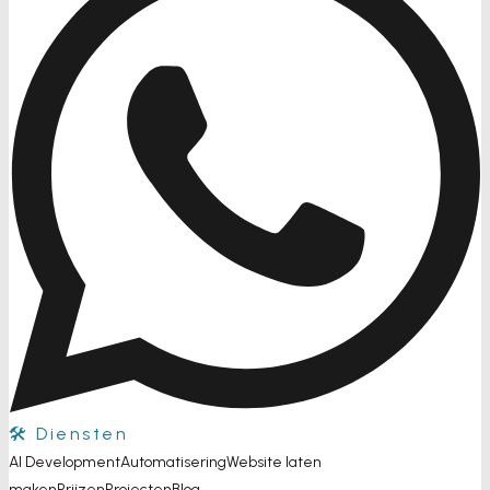
🛠️ Diensten
AI Development
Automatisering
Website laten
maken
Prijzen
Projecten
Blog