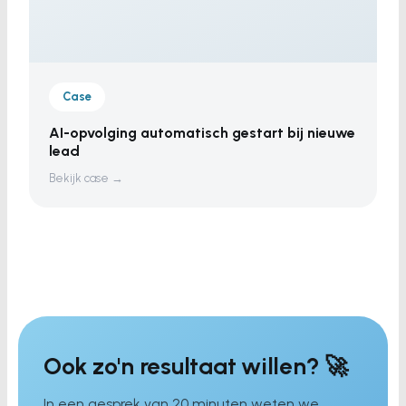
Case
AI-opvolging automatisch gestart bij nieuwe
lead
Bekijk case →
Ook zo'n resultaat willen? 🚀
In een gesprek van 20 minuten weten we