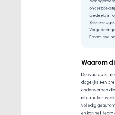
Management s
onderzoekstij
Gedeeld inf
Snellere sign
Vergaderingen
Proactieve ho
Waarom di
De waarde zit in
dagelijks een bre
onderwerpen die 
informatie-overl
volledig geautoma
en kan het team 