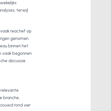
ekelijks
lyses, terwijl
vaak reactief op
ssingen genomen
veau binnen het
en vaak begonnen
che discussie.
 relevante
e branche,
ebouwd rond vier