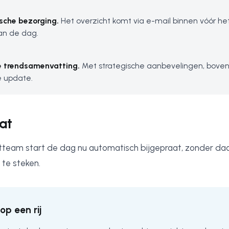
sche bezorging.
Het overzicht komt via e-mail binnen vóór he
an de dag.
e trendsamenvatting.
Met strategische aanbevelingen, bove
e update.
at
eam start de dag nu automatisch bijgepraat, zonder daa
 te steken.
op een rij