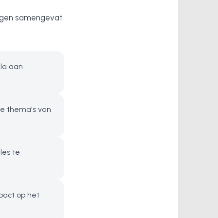
ingen samengevat
ala aan
he thema's van
les te
pact op het