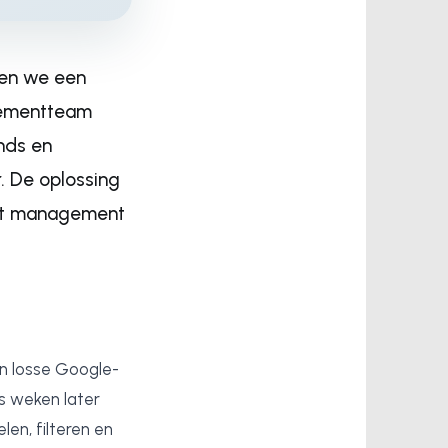
ten we een
gementteam
ends en
. De oplossing
het management
n losse Google-
s weken later
en, filteren en