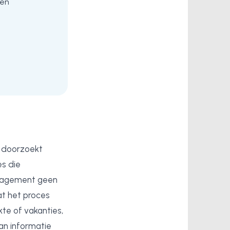
gen
y doorzoekt
es die
management geen
at het proces
kte of vakanties,
an informatie