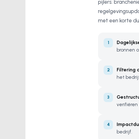
pijlers: branche
regelgevingsupda
met een korte dui
Dagelijks
bronnen o
Filtering
het bedrij
Gestructu
verifiëren 
Impactdu
bedrijf.