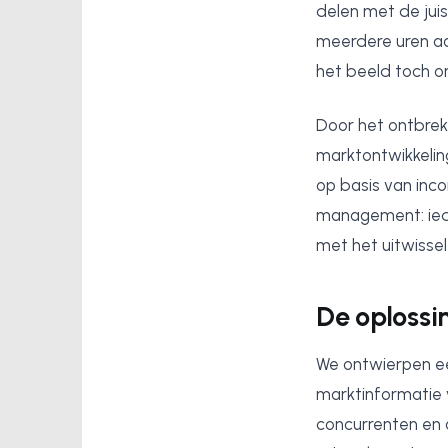
delen met de ju
meerdere uren aa
het beeld toch on
Door het ontbrek
marktontwikkelin
op basis van inc
management: ied
met het uitwisse
De oplossi
We ontwierpen ee
marktinformatie 
concurrenten en 