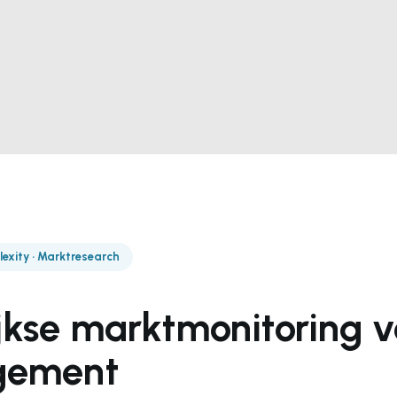
lexity · Marktresearch
jkse marktmonitoring v
gement