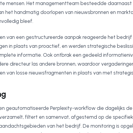
iste mensen. Het managementteam besteedde daarnaast w
n het handmatig doorlopen van nieuwsbronnen en marktana
volledig bleef.
en van een gestructureerde aanpak reageerde het bedrijf 
gen in plaats van proactief, en werden strategische besli
omplete informatie. Ook ontbrak een gedeeld informatieni
ere directeur las andere bronnen, waardoor vergadering
len van losse nieuwsfragmenten in plaats van met strategis
ng
n geautomatiseerde Perplexity-workflow die dagelijks de
verzamelt, filtert en samenvat, afgestemd op de specifiek
aandachtsgebieden van het bedrijf. De monitoring is opg