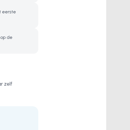
t eerste
nop de
r zelf