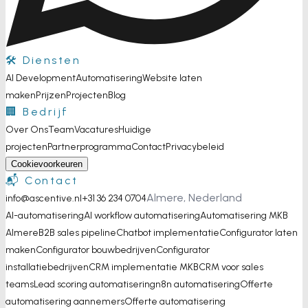
🛠️ Diensten
AI Development
Automatisering
Website laten
maken
Prijzen
Projecten
Blog
🏢 Bedrijf
Over Ons
Team
Vacatures
Huidige
projecten
Partnerprogramma
Contact
Privacybeleid
Cookievoorkeuren
📬 Contact
Almere, Nederland
info@ascentive.nl
+31 36 234 0704
AI-automatisering
AI workflow automatisering
Automatisering MKB
Almere
B2B sales pipeline
Chatbot implementatie
Configurator laten
maken
Configurator bouwbedrijven
Configurator
installatiebedrijven
CRM implementatie MKB
CRM voor sales
teams
Lead scoring automatisering
n8n automatisering
Offerte
automatisering aannemers
Offerte automatisering