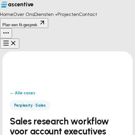
ascentive
Home
Over Ons
Diensten
Projecten
Contact
▼
Plan een fit-gesprek
← Alle cases
Perplexity · Sales
Sales research workflow
voor account executives