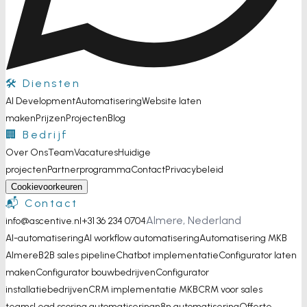
🛠️ Diensten
AI Development
Automatisering
Website laten
maken
Prijzen
Projecten
Blog
🏢 Bedrijf
Over Ons
Team
Vacatures
Huidige
projecten
Partnerprogramma
Contact
Privacybeleid
Cookievoorkeuren
📬 Contact
Almere, Nederland
info@ascentive.nl
+31 36 234 0704
AI-automatisering
AI workflow automatisering
Automatisering MKB
Almere
B2B sales pipeline
Chatbot implementatie
Configurator laten
maken
Configurator bouwbedrijven
Configurator
installatiebedrijven
CRM implementatie MKB
CRM voor sales
teams
Lead scoring automatisering
n8n automatisering
Offerte