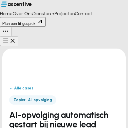
ascentive
Home
Over Ons
Diensten
Projecten
Contact
▼
Plan een fit-gesprek
← Alle cases
Zapier · AI-opvolging
AI-opvolging automatisch
gestart bij nieuwe lead