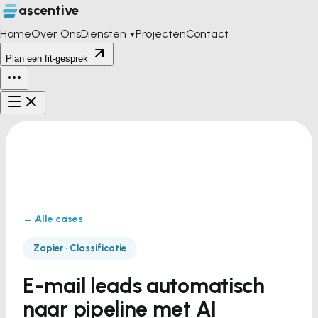
ascentive
Home
Over Ons
Diensten
Projecten
Contact
▼
Plan een fit-gesprek
← Alle cases
Zapier · Classificatie
E-mail leads automatisch
naar pipeline met AI