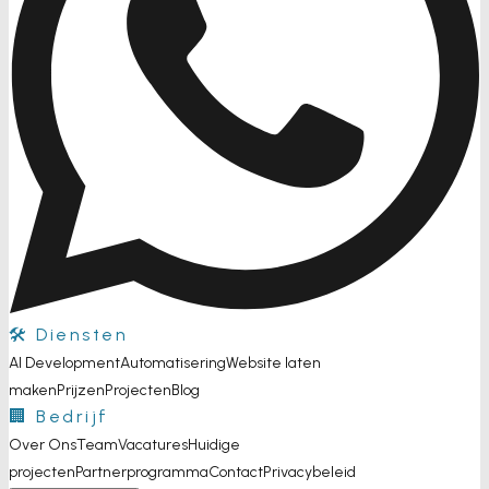
🛠️ Diensten
AI Development
Automatisering
Website laten
maken
Prijzen
Projecten
Blog
🏢 Bedrijf
Over Ons
Team
Vacatures
Huidige
projecten
Partnerprogramma
Contact
Privacybeleid