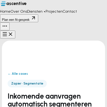
ascentive
Home
Over Ons
Diensten
Projecten
Contact
▼
Plan een fit-gesprek
← Alle cases
Zapier · Segmentatie
Inkomende aanvragen
automatisch segmenteren