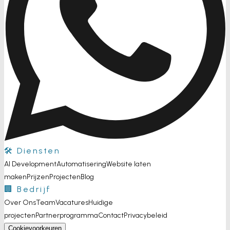
🛠️ Diensten
AI Development
Automatisering
Website laten
maken
Prijzen
Projecten
Blog
🏢 Bedrijf
Over Ons
Team
Vacatures
Huidige
projecten
Partnerprogramma
Contact
Privacybeleid
Cookievoorkeuren