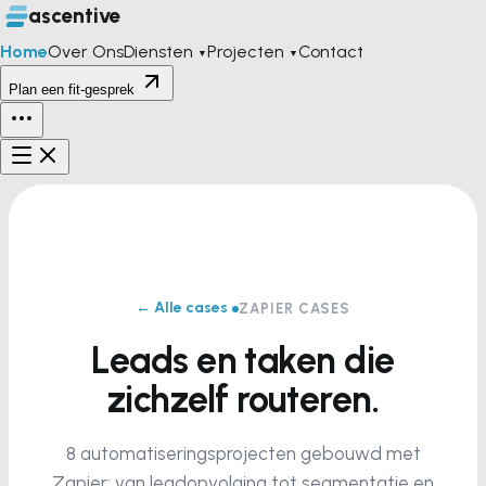
ascentive
Home
Over Ons
Diensten
Projecten
Contact
▼
▼
Plan een fit-gesprek
← Alle cases
ZAPIER CASES
Leads en taken die
zichzelf routeren.
8 automatiseringsprojecten gebouwd met
Zapier: van leadopvolging tot segmentatie en