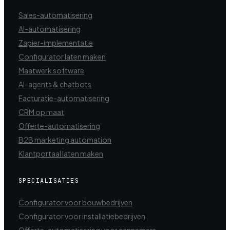
Sales-automatisering
AI-automatisering
Zapier-implementatie
Configurator laten maken
Maatwerk software
AI-agents & chatbots
Facturatie-automatisering
CRM op maat
Offerte-automatisering
B2B marketing automation
Klantportaal laten maken
SPECIALISATIES
Configurator voor bouwbedrijven
Configurator voor installatiebedrijven
Offerte-automatisering voor aannemers