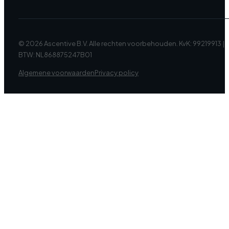
© 2026 Ascentive B.V. Alle rechten voorbehouden. KvK: 99219913 |
BTW: NL868875247B01
Algemene voorwaarden
Privacy policy