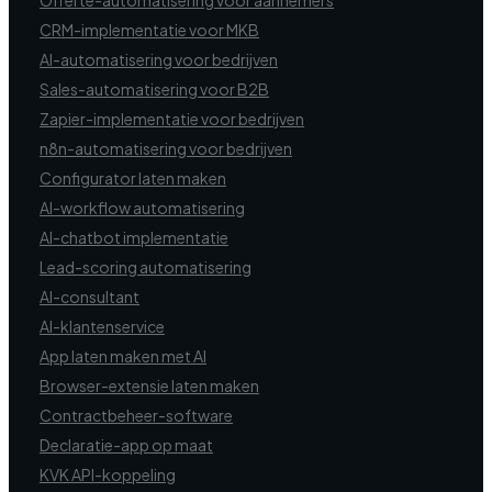
CRM-implementatie voor MKB
AI-automatisering voor bedrijven
Sales-automatisering voor B2B
Zapier-implementatie voor bedrijven
n8n-automatisering voor bedrijven
Configurator laten maken
AI-workflow automatisering
AI-chatbot implementatie
Lead-scoring automatisering
AI-consultant
AI-klantenservice
App laten maken met AI
Browser-extensie laten maken
Contractbeheer-software
Declaratie-app op maat
KVK API-koppeling