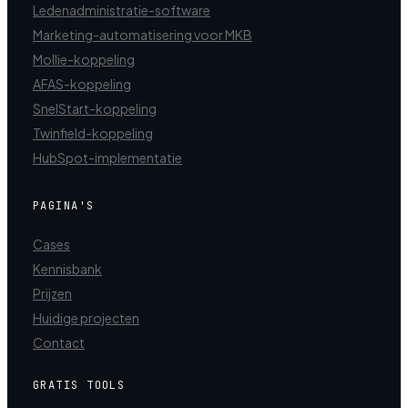
Ledenadministratie-software
Marketing-automatisering voor MKB
Mollie-koppeling
AFAS-koppeling
SnelStart-koppeling
Twinfield-koppeling
HubSpot-implementatie
PAGINA'S
Cases
Kennisbank
Prijzen
Huidige projecten
Contact
GRATIS TOOLS