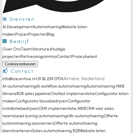
🛠️ Diensten
AI Development
Automatisering
Website laten
maken
Prijzen
Projecten
Blog
🏢 Bedrijf
Over Ons
Team
Vacatures
Huidige
projecten
Partnerprogramma
Contact
Privacybeleid
Cookievoorkeuren
📬 Contact
Almere, Nederland
info@ascentive.nl
+31 36 234 0704
AI-automatisering
AI workflow automatisering
Automatisering MKB
Almere
B2B sales pipeline
Chatbot implementatie
Configurator laten
maken
Configurator bouwbedrijven
Configurator
installatiebedrijven
CRM implementatie MKB
CRM voor sales
teams
Lead scoring automatisering
n8n automatisering
Offerte
automatisering aannemers
Offerte automatisering
dienstverleners
Sales automatisering B2B
Website laten