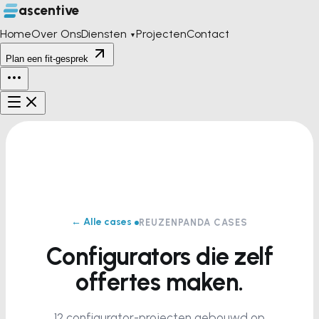
ascentive
Home
Over Ons
Diensten
Projecten
Contact
▼
Plan een fit-gesprek
← Alle cases
REUZENPANDA CASES
Configurators die zelf
offertes maken.
12 configurator-projecten gebouwd op