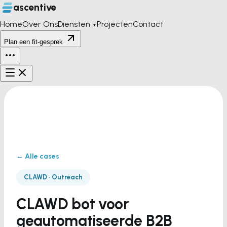
ascentive
Home
Over Ons
Diensten
Projecten
Contact
▼
Plan een fit-gesprek
← Alle cases
CLAWD · Outreach
CLAWD bot voor
geautomatiseerde B2B