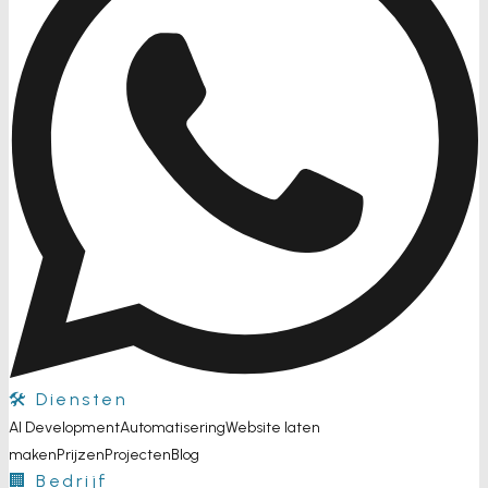
🛠️ Diensten
AI Development
Automatisering
Website laten
maken
Prijzen
Projecten
Blog
🏢 Bedrijf