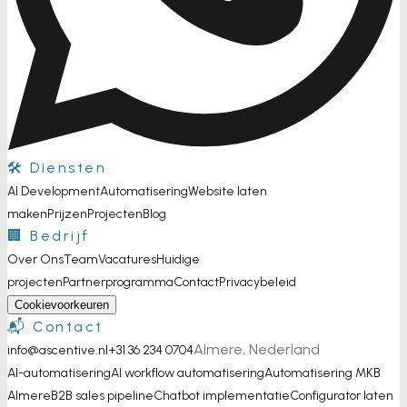
🛠️ Diensten
AI Development
Automatisering
Website laten
maken
Prijzen
Projecten
Blog
🏢 Bedrijf
Over Ons
Team
Vacatures
Huidige
projecten
Partnerprogramma
Contact
Privacybeleid
Cookievoorkeuren
📬 Contact
Almere, Nederland
info@ascentive.nl
+31 36 234 0704
AI-automatisering
AI workflow automatisering
Automatisering MKB
Almere
B2B sales pipeline
Chatbot implementatie
Configurator laten