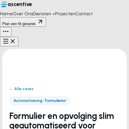
ascentive
Home
Over Ons
Diensten
Projecten
Contact
▼
Plan een fit-gesprek
← Alle cases
Automatisering · Formulieren
Formulier en opvolging slim
geautomatiseerd voor