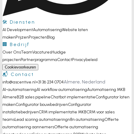
🛠️ Diensten
AI Development
Automatisering
Website laten
maken
Prijzen
Projecten
Blog
🏢 Bedrijf
Over Ons
Team
Vacatures
Huidige
projecten
Partnerprogramma
Contact
Privacybeleid
Cookievoorkeuren
📬 Contact
Almere, Nederland
info@ascentive.nl
+31 36 234 0704
AI-automatisering
AI workflow automatisering
Automatisering MKB
Almere
B2B sales pipeline
Chatbot implementatie
Configurator laten
maken
Configurator bouwbedrijven
Configurator
installatiebedrijven
CRM implementatie MKB
CRM voor sales
teams
Lead scoring automatisering
n8n automatisering
Offerte
automatisering aannemers
Offerte automatisering