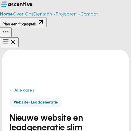
ascentive
Home
Over Ons
Diensten
Projecten
Contact
▼
▼
Plan een fit-gesprek
← Alle cases
Website · Leadgeneratie
Nieuwe website en
leadgeneratie slim