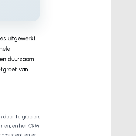
es uitgewerkt
hele
l en duurzaam
tgroei: van
 door te groeien.
anten, en het CRM
onsistent en er