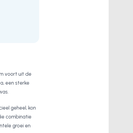
m voort uit de
a, een sterke
was.
eel geheel, kon
 die combinatie
ntele groei en