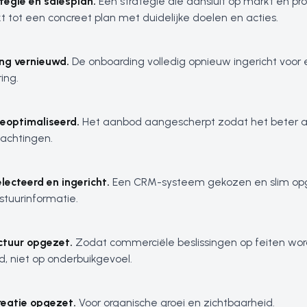
tegie en salesplan.
Een strategie die aansluit op markt en pro
t tot een concreet plan met duidelijke doelen en acties.
ng vernieuwd.
De onboarding volledig opnieuw ingericht voor
ing.
eoptimaliseerd.
Het aanbod aangescherpt zodat het beter aa
achtingen.
ecteerd en ingericht.
Een CRM-systeem gekozen en slim op
stuurinformatie.
ctuur opgezet.
Zodat commerciële beslissingen op feiten wo
, niet op onderbuikgevoel.
eatie opgezet.
Voor organische groei en zichtbaarheid.