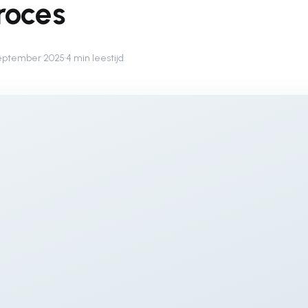
roces
september 2025
·
4 min leestijd