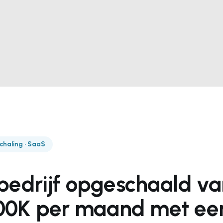
haling · SaaS
edrijf opgeschaald va
00K per maand met een