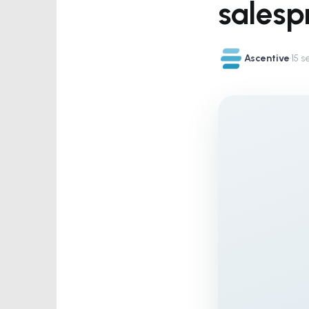
salesp
Ascentive
·
15 