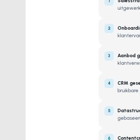
Salesstra
uitgewerk
Onboardi
klantervar
Aanbod g
klantverw
CRM gesel
bruikbare 
Datastru
gebaseerd
Contentcr