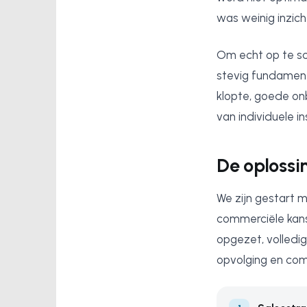
was weinig inzich
Om echt op te sc
stevig fundament
klopte, goede on
van individuele i
De oplossi
We zijn gestart 
commerciële kans
opgezet, volled
opvolging en com