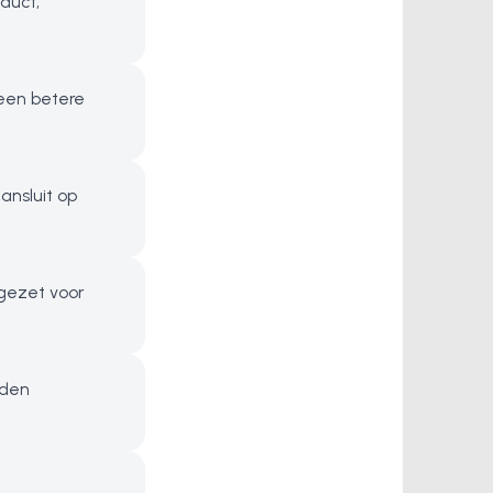
duct,
 een betere
nsluit op
gezet voor
rden