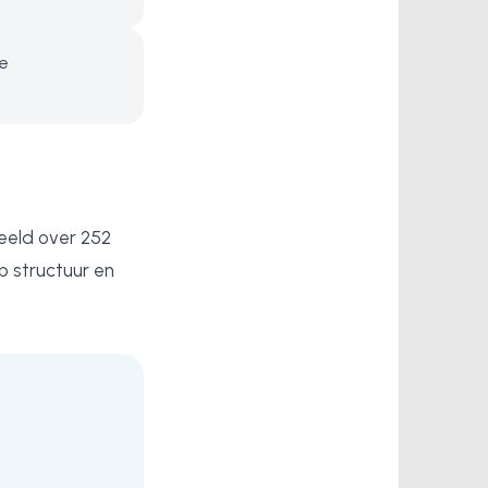
te
eeld over 252
p structuur en