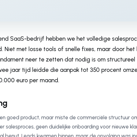
end SaaS-bedrijf hebben we het volledige salesproc
 Niet met losse tools of snelle fixes, maar door het 
ndament neer te zetten dat nodig is om structuree
twee jaar tijd leidde die aanpak tot 350 procent omze
0.000 euro per maand.
ng
een goed product, maar miste de commerciële structuur om
er salesproces, geen duidelijke onboarding voor nieuwe kl
al benut. Leads kwamen binnen, maar de opvolging was inc