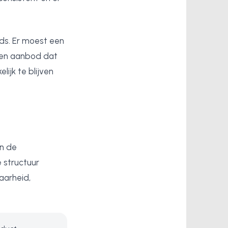
ds. Er moest een
 een aanbod dat
ijk te blijven
en de
 structuur
aarheid,