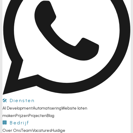
🛠️ Diensten
AI Development
Automatisering
Website laten
maken
Prijzen
Projecten
Blog
🏢 Bedrijf
Over Ons
Team
Vacatures
Huidige