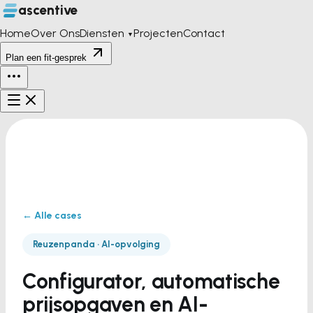
ascentive
Home
Over Ons
Diensten
Projecten
Contact
▼
Plan een fit-gesprek
← Alle cases
Reuzenpanda · AI-opvolging
Configurator, automatische
prijsopgaven en AI-